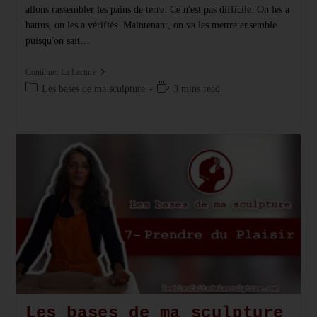
allons rassembler les pains de terre. Ce n'est pas difficile. On les a
battus, on les a vérifiés. Maintenant, on va les mettre ensemble
puisqu'on sait…
Les
Continuer La Lecture
Bases
Post
Temps
Les bases de ma sculpture
3 mins read
De
category:
de
Ma
Sculpture
lecture :
En
Vidéo
:
Réunir
Les
Pains
De
Terre
Les bases de ma sculpture