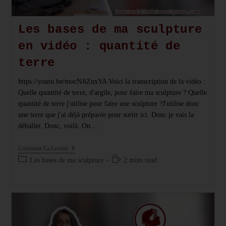
Les bases de ma sculpture
en vidéo : quantité de
terre
https://youtu.be/mocNJiZnxYA Voici la transcription de la vidéo :
Quelle quantité de terre, d'argile, pour faire ma sculpture ? Quelle
quantité de terre j'utilise pour faire une sculpture ?J'utilise donc
une terre que j'ai déjà préparée pour sortir ici. Donc je vais la
déballer. Donc, voilà. On…
Les
Continuer La Lecture
Bases
Post
Temps
Les bases de ma sculpture
2 mins read
De
category:
de
Ma
Sculpture
lecture :
En
Vidéo
:
Quantité
De