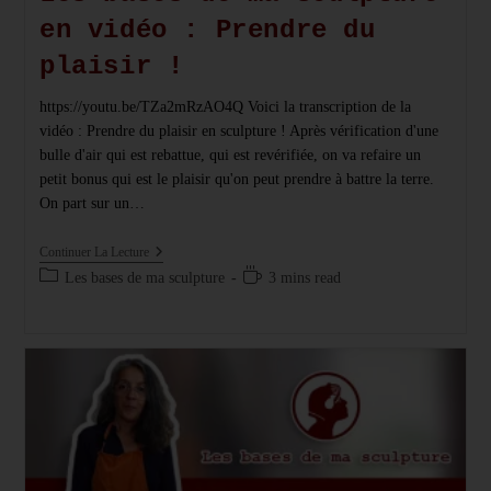
en vidéo : Prendre du
plaisir !
https://youtu.be/TZa2mRzAO4Q Voici la transcription de la
vidéo : Prendre du plaisir en sculpture ! Après vérification d'une
bulle d'air qui est rebattue, qui est revérifiée, on va refaire un
petit bonus qui est le plaisir qu'on peut prendre à battre la terre.
On part sur un…
Les
Continuer La Lecture
Bases
Post
Temps
Les bases de ma sculpture
3 mins read
De
category:
de
Ma
Sculpture
lecture :
En
Vidéo
:
Prendre
Du
Plaisir
!