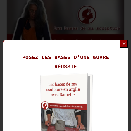
Vidéo
:
Les
Bulles
D’air
POSEZ LES BASES D'UNE ŒUVRE
RÉUSSIE
Les bases de ma sculpture
en vidéo : la tête de
taureau
https://youtu.be/i4M_JKzjUOA Voici la transcription de la vidéo :
Technique de préparation de l'argile : La tête de taureau Donc là,
on va faire ce qu'on appelle la tête de taureau. Donc on avait
découpé pour une sculpture d'environ 20 cm sur 20 cm de pain
de…