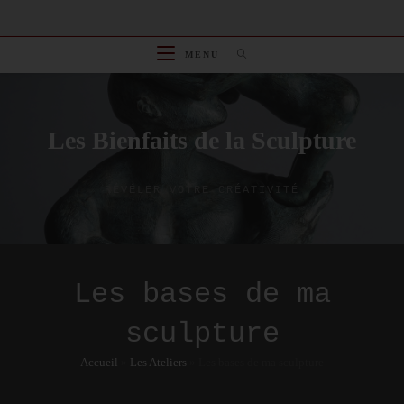
Skip
to
content
MENU
Les Bienfaits de la Sculpture
RÉVÉLER VOTRE CRÉATIVITÉ
Les bases de ma
sculpture
Accueil
»
Les Ateliers
»
Les bases de ma sculpture