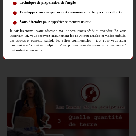
Technique de préparation de l'argile
https://youtu.be/gtMA--h5xXI Voici la transcription de la vidéo :
Développez vos compétences et économisez du temps et des efforts
Comment emballer ma terre ? On a préparé, on a besoin de 3 kg
Vous détendre
pour apprécier ce moment unique
pour faire une sculpture, on a donc préparé nos deux pâtons d'1,5
kg.Imaginons, hop, on est appelé, on a quelque chose, on ne
Je hais les spams : votre adresse e-mail ne sera jamais cédée ni revendue. En vous
inscrivant ici, vous recevrez gratuitement les nouveaux articles et vidéos publiés,
peut…
des astuces et conseils, parfois des offres commerciales,... tout pour vous aider
dans votre créativité en sculpture. Vous pouvez vous désabonner de mes mails à
Les
tout instant en un seul clic.
Continuer La Lecture
Bases
Post
Temps
Les bases de ma sculpture
3 mins read
De
category:
de
Ma
Sculpture
lecture :
En
Vidéo
:
Emballer
La
Terre