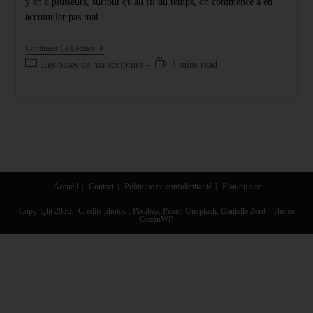
y en a plusieurs, surtout qu'au fil du temps, on commence à en
accumuler pas mal.…
Les
Continuer La Lecture
Bases
Post
Temps
Les bases de ma sculpture
4 mins read
De
category:
de
Ma
Sculpture
lecture :
En
Vidéo
:
Les
Outils
Accueil
Contact
Politique de confidentialité
Plan du site
Copyright 2026 - Crédits photos : Pixabay, Pexel, Unsplash, Danielle Zerd - Theme
OceanWP