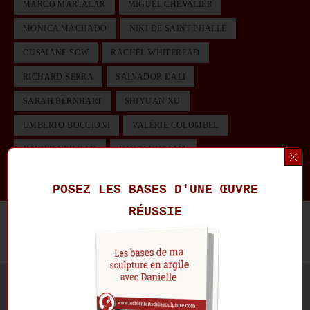
MARCO MARTALAR
MIGUEL CHEVALIER
MONICA MACHADO
NIKI DE SAINT PHALLE
OUSMANE SOW
RACHEL WHITEREAD
RICHARD SERRA
SALVADOR DALI
SARAH BERNHART
SHIYUAN XU
UMBERTO BOCCIONI
VALÉRIE COLOMBEL
XAVIER VEILHAN
YAYOI KUSAMA
ZHANNA KADYROVA
POSEZ LES BASES D'UNE ŒUVRE
RÉUSSIE
Les dernières publications
INSPIRATIONS