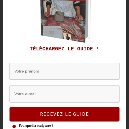
TÉLÉCHARGEZ LE GUIDE !
L’art de la topiaire : spectaculaire
sculpture du vivant
Une rencontre sur la falaise d’Étretat Il
y a des lieux qui changent le regard qu’on
porte sur un art.
Si vous avez aimé, faites le savoir
RECEVEZ LE GUIDE
0
Partages
Pourquoi la sculpture ?