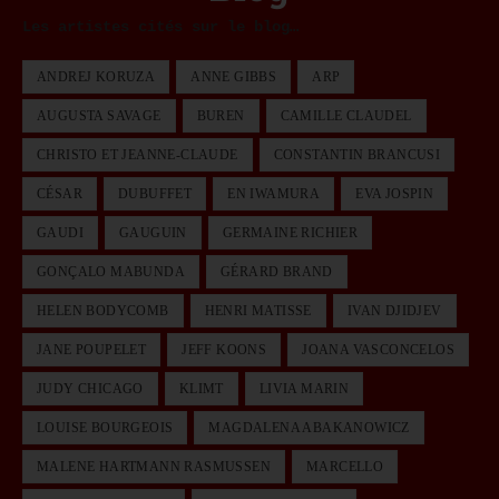
Les artistes cités sur le blog…
ANDREJ KORUZA
ANNE GIBBS
ARP
AUGUSTA SAVAGE
BUREN
CAMILLE CLAUDEL
CHRISTO ET JEANNE-CLAUDE
CONSTANTIN BRANCUSI
CÉSAR
DUBUFFET
EN IWAMURA
EVA JOSPIN
GAUDI
GAUGUIN
GERMAINE RICHIER
GONÇALO MABUNDA
GÉRARD BRAND
HELEN BODYCOMB
HENRI MATISSE
IVAN DJIDJEV
JANE POUPELET
JEFF KOONS
JOANA VASCONCELOS
JUDY CHICAGO
KLIMT
LIVIA MARIN
LOUISE BOURGEOIS
MAGDALENA ABAKANOWICZ
MALENE HARTMANN RASMUSSEN
MARCELLO