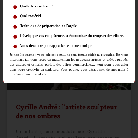
Quelle terre utiliser ?
CONTINUER LA LECTURE »
Quel matériel
Technique de préparation de l'argile
ARTISTES & ANECDOTES
Développez vos compétences et économisez du temps et des efforts
Vous détendre
pour apprécier ce moment unique
Je hais les spams : votre adresse e-mail ne sera jamais cédée ni revendue. En vous
inscrivant ici, vous recevrez gratuitement les nouveaux articles et vidéos publiés,
des astuces et conseils, parfois des offres commerciales,... tout pour vous aider
dans votre créativité en sculpture. Vous pouvez vous désabonner de mes mails à
tout instant en un seul clic.
Cyrille André : l’artiste sculpteur
de nos ombres
Un artiste, une anecdote sur Cyrille
André, l’artiste qui sculpte nos ombres en