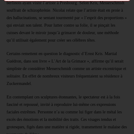
berlinois ayant visité l’artiste à Presbourg. Selon Kris, Messerschmidt
souffrait de schizophrénie. Nicolai relate que l’artiste était en proie à
des hallucinations, se sentant tourmenté par « l’esprit des proportions »
qui enviait son talent. Pour lutter contre sa folie, il se pinçait les
cuisses devant le miroir jusqu’à grimacer de douleur, une méthode
qu’il utilisait également pour créer ses célèbres têtes.
Certains remettent en question le diagnostic d’Ernst Kris. Martial
Guédron, dans son livre « L’Art de la Grimace », affirme qu’il serait
simpliste de considérer Messerschmidt comme un artiste excentrique et
solitaire. En effet de nombreux visiteurs fréquentaient sa résidence à
Zuckermandel.
En contemplant ces sculptures étonnantes, le spectateur est à la fois
fasciné et repoussé, invité à reproduire lui-même ces expressions
faciales extrêmes. Personne n’a su comme lui figer dans le métal les
excès des émotions et la mobilité des traits. Ces visages tendus et
grotesques, figés dans une matière si rigide, transmettent le malaise des