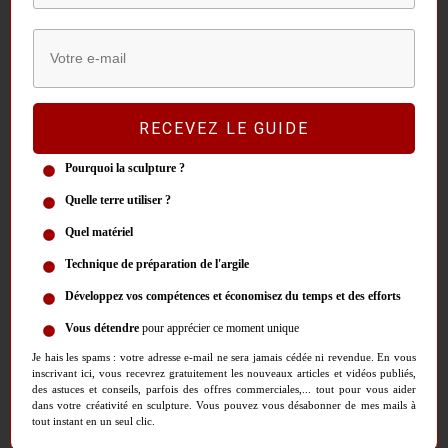
curieux viennent observer les bustes expressifs d’un sculpteur réputé
pour sa folie. Le nom de « Têtes de caractère » a été donné par
l’auteur du livret de l’exposition. Parmi les pièces notables de cette
série figurent « L’Homme qui bâille », « L’Homme qui pleurniche »,
« L’Homme tracassé » et « Le Tsigane exaspéré ». Ces noms furent
RECEVEZ LE GUIDE
également inventés lors de cette exposition.
Pourquoi la sculpture ?
En 1839, le journal « Der Adler » leur consacre un article, illustré par
Quelle terre utiliser ?
une lithographie représentant tous les bustes. Les têtes restent en
Quel matériel
Autriche jusqu’à leur dispersion en 1889. Lorsqu’elles font leur
apparition dans la
Sécession Viennoise
, elles sont accueillies avec
Technique de préparation de l'argile
enthousiasme et captivent les pionniers de la psychanalyse. Le mystère
Développez vos compétences et économisez du temps et des efforts
du comportement de Messerschmidt reste entier. Pourquoi un artiste
Vous détendre
pour apprécier ce moment unique
apprécié pour son style réaliste par la haute société des Lumières s’est
Je hais les spams : votre adresse e-mail ne sera jamais cédée ni revendue. En vous
lancé dans une telle entreprise ?
inscrivant ici, vous recevrez gratuitement les nouveaux articles et vidéos publiés,
des astuces et conseils, parfois des offres commerciales,... tout pour vous aider
dans votre créativité en sculpture. Vous pouvez vous désabonner de mes mails à
En 1932 le psychiatre et historien d’art Ernst Kris découvre lors de ses
tout instant en un seul clic.
recherches, le témoignage de Friedrich Nicolai, un homme de lettres