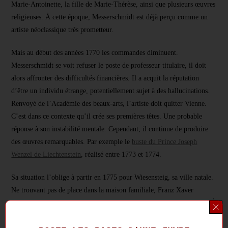
Marie-Antoinette, la fille de Marie-Thérèse, ainsi que plusieurs œuvres
religieuses. À cette époque, Messerschmidt est déjà perçu comme un
artiste néoclassique très prometteur.
Mais au début des années 1770 les commandes diminuent.
Messerschmidt se voit refuser le poste de professeur titulaire, il doit
alors affronter des difficultés financières. Il a acquit la réputation
d’être un individu étrange, potentiellement sujet à des hallucinations.
Renvoyé de l’Académie des beaux-arts, l’artiste doit quitter Vienne.
C’est dans ce contexte qu’il crée ses premières têtes. Une probable
réponse à son instabilité mentale. Cependant, il continue de produire
des œuvres remarquables. Par exemple le
buste du Prince Joseph
Wenzel de Liechtenstein
, réalisé entre 1773 et 1774.
Sa situation l’oblige à partir en 1775 pour Wiesensteig, sa ville natale.
Ne trouvant pas de place dans la maison familiale, Franz Xaver
s’installe alors dans une cabane. Il y continue la création de ses têtes. À
la fin de l’année, une promesse de commandes et une meilleure