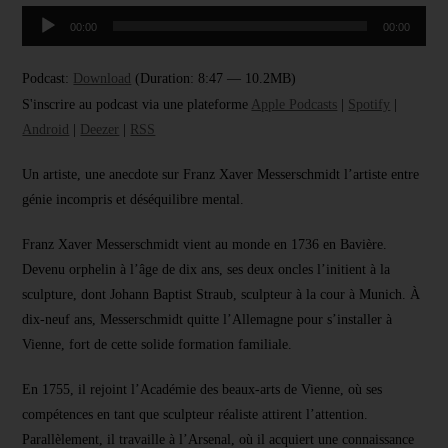
Lecteur
00:00
00:00
audio
Podcast:
Download
(Duration: 8:47 — 10.2MB)
S'inscrire au podcast via une plateforme
Apple Podcasts
|
Spotify
|
Android
|
Deezer
|
RSS
Un artiste, une anecdote sur Franz Xaver Messerschmidt l’artiste entre
génie incompris et déséquilibre mental.
Franz Xaver Messerschmidt vient au monde en 1736 en Bavière.
Devenu orphelin à l’âge de dix ans, ses deux oncles l’initient à la
sculpture, dont Johann Baptist Straub, sculpteur à la cour à Munich. À
dix-neuf ans, Messerschmidt quitte l’Allemagne pour s’installer à
Vienne, fort de cette solide formation familiale.
En 1755, il rejoint l’Académie des beaux-arts de Vienne, où ses
compétences en tant que sculpteur réaliste attirent l’attention.
Parallèlement, il travaille à l’Arsenal, où il acquiert une connaissance