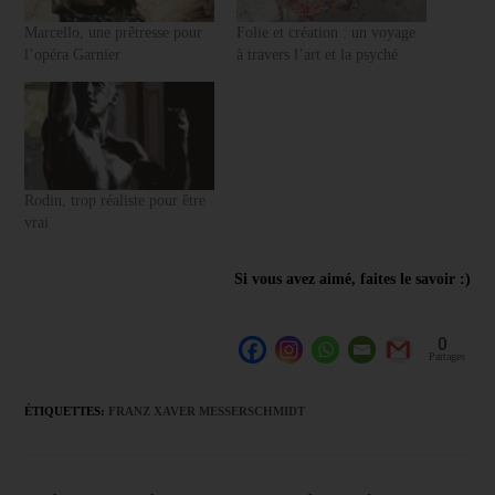
"Les bases de ma sculpture
Marcello, une prêtresse pour
Folie et création : un voyage
en argile avec Danielle"
l’opéra Garnier
à travers l’art et la psyché
Rodin, trop réaliste pour être
vrai
Si vous avez aimé, faites le savoir :)
0
Partages
ÉTIQUETTES
:
FRANZ XAVER MESSERSCHMIDT
Recevoir Le