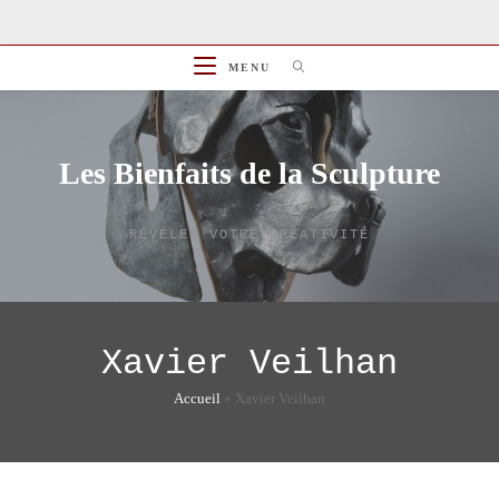
Skip
to
content
MENU
Les Bienfaits de la Sculpture
RÉVÉLER VOTRE CRÉATIVITÉ
Xavier Veilhan
Accueil
»
Xavier Veilhan