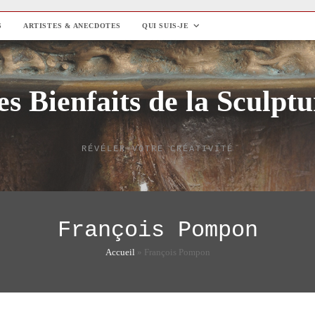
S
ARTISTES & ANECDOTES
QUI SUIS-JE
es Bienfaits de la Sculptu
RÉVÉLER VOTRE CRÉATIVITÉ
François Pompon
Accueil
»
François Pompon