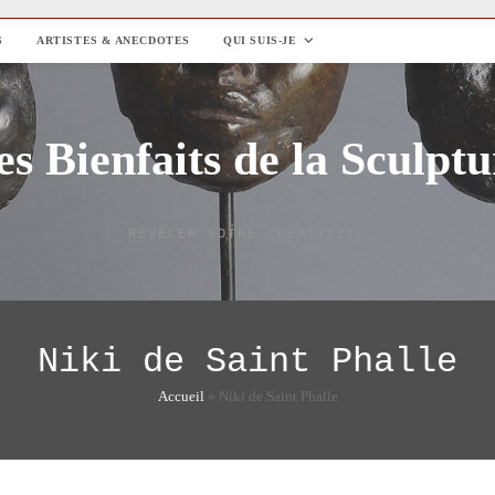
S
ARTISTES & ANECDOTES
QUI SUIS-JE
es Bienfaits de la Sculptu
RÉVÉLER VOTRE CRÉATIVITÉ
Niki de Saint Phalle
Accueil
»
Niki de Saint Phalle