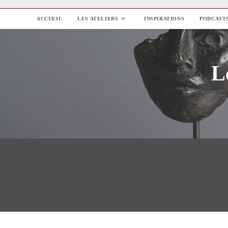
Skip
to
ACCUEIL
LES ATELIERS
INSPIRATIONS
PODCAST
content
L