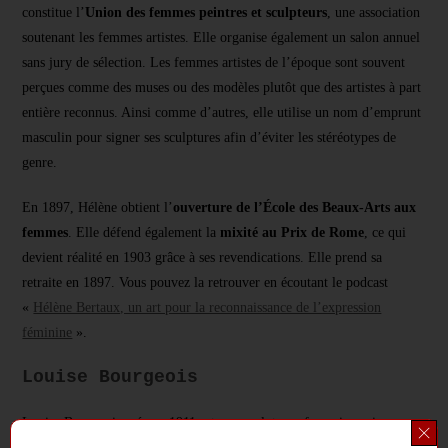
constitue l’
Union des femmes peintres et sculpteurs
, une association
soutenant les femmes artistes. Elle organise également un salon annuel
sans jury de sélection. Les femmes artistes de l’époque sont souvent
perçues comme des muses ou des modèles plutôt que des artistes à part
entière reconnus. Ainsi comme d’autres, elle utilise un nom d’emprunt
masculin pour signer ses sculptures afin d’éviter les stéréotypes de
genre.
En 1897, Hélène obtient l’
ouverture de l’École des Beaux-Arts aux
femmes
. Elle défend également la
mixité au Prix de Rome
, ce qui
devient réalité en 1903 grâce à ses revendications. Elle prend sa
retraite en 1897. Vous pouvez la retrouver en écoutant le podcast
«
Hélène Bertaux, un art pour la reconnaissance de l’expression
féminine
».
Louise Bourgeois
Louise Bourgeois, née en 1911 est une sculpteure française qui
remet
en question les normes familiales
. Elle met à mal la figure paternelle