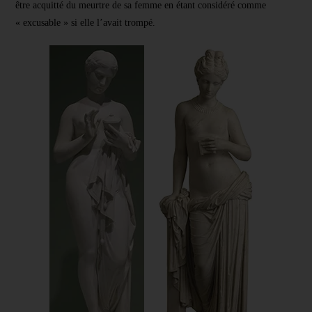
être acquitté du meurtre de sa femme en étant considéré comme
« excusable » si elle l’avait trompé.