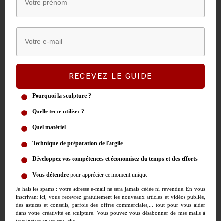
L’une des dernières commandes de l’artiste se trouve dans une
minuscule chapelle désaffectée du Lubéron. Elle a créé 5 éléments,
dont 4 sont sacramentaux. Citons tout d’abord « Mother and Child »
datant de 2001, une femme et un enfant placés sous une cloche.
Ensuite un bénitier en 2001 dans lequel il n’y a pas d’eau bénite mais
qui est en marbre de couleur chair et rempli de seins. Il est difficile de
RECEVEZ LE GUIDE
plonger les mains dans cette œuvre sans ressentir une réaction. Cette
oeuvre rappelle fortement
« Blind man’s Buff »
, un monticule rempli
Pourquoi la sculpture ?
de mamelles débordantes qui évoque l’Artémis d’Éphèse.
Ces
Quelle terre utiliser ?
sculptures représentent des figures nourricières qui nous
Quel matériel
interrogent sur la place de la mère, sa toute-puissance et la quête
Technique de préparation de l'argile
du sacré
comme développé dans notre article
« La force du féminin
sacré : un art de la révélation 1/3 »
.
Développez vos compétences et économisez du temps et des efforts
Vous détendre
pour apprécier ce moment unique
Je hais les spams : votre adresse e-mail ne sera jamais cédée ni revendue. En vous
inscrivant ici, vous recevrez gratuitement les nouveaux articles et vidéos publiés,
des astuces et conseils, parfois des offres commerciales,... tout pour vous aider
dans votre créativité en sculpture. Vous pouvez vous désabonner de mes mails à
tout instant en un seul clic.