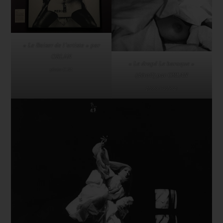
« Le Baiser de l’artiste » par
ORLAN
« Le drapé Le baroque »
photo C.M.
(détail) par ORLAN
photo slagheap