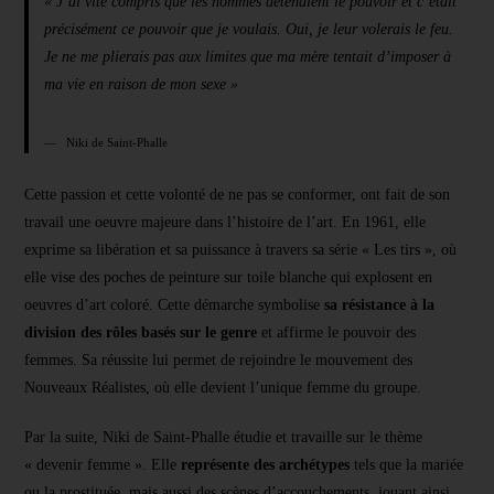
« J’ai vite compris que les hommes détenaient le pouvoir et c’était
précisément ce pouvoir que je voulais. Oui, je leur volerais le feu.
Je ne me plierais pas aux limites que ma mère tentait d’imposer à
ma vie en raison de mon sexe »
Niki de Saint-Phalle
Cette passion et cette volonté de ne pas se conformer, ont fait de son
travail une oeuvre majeure dans l’histoire de l’art. En 1961, elle
exprime sa libération et sa puissance à travers sa série « Les tirs », où
elle vise des poches de peinture sur toile blanche qui explosent en
oeuvres d’art coloré. Cette démarche symbolise
sa résistance à la
division des rôles basés sur le genre
et affirme le pouvoir des
femmes. Sa réussite lui permet de rejoindre le mouvement des
Nouveaux Réalistes, où elle devient l’unique femme du groupe.
Par la suite, Niki de Saint-Phalle étudie et travaille sur le thème
« devenir femme ». Elle
représente des archétypes
tels que la mariée
ou la prostituée, mais aussi des scènes d’accouchements, jouant ainsi