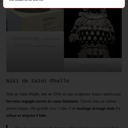
« Blind Man’s Buff » par Louise
Bourgeois
– photo Fred Romero
Artemis d’éphèse
Niki de Saint-Phalle
Niki de Saint-Phalle, née en 1930 est une sculpteure franco-américaine
fervente engagée envers la cause féministe
. Élevée dans un milieu
aristocratique, elle grandit avec l’idée d’un
mariage arrangé mais s’y
refuse et méprise l’idée
.