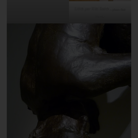
Lilith par Kiki Smith
– photo Rob
Corder