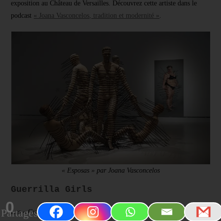
exposition au Château de Versailles. Découvrez cette artiste dans le
podcast
« Joana Vasconcelos, tradition et modernité »
.
« Esposas » par Joana Vasconcelos
Guerrilla Girls
0
Partages
Les « Guerrilla Girls » apparaissent en 1985, après une exposition du